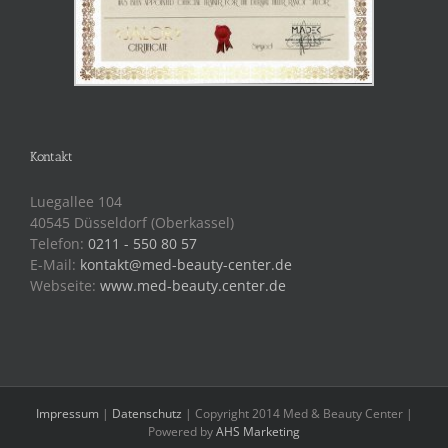
Kontakt
Luegallee 104
40545 Düsseldorf (Oberkassel)
Telefon:
0211 - 550 80 57
E-Mail:
kontakt@med-beauty-center.de
Webseite:
www.med-beauty.center.de
Impressum
|
Datenschutz
| Copyright 2014 Med & Beauty Center |
Powered by
AHS Marketing