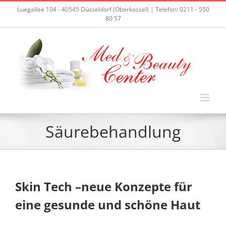
Zum
Luegallee 104 - 40545 Düsseldorf (Oberkassel) | Telefon: 0211 - 550
Inhalt
80 57
springen
Säurebehandlung
Skin Tech –neue Konzepte für
eine gesunde und schöne Haut