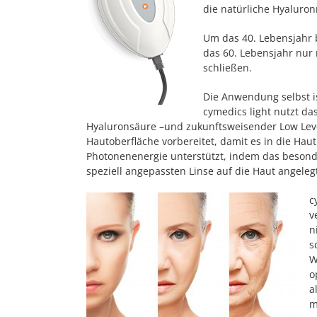
die natürliche Hyaluron
Um das 40. Lebensjahr b
das 60. Lebensjahr nur 
schließen.
Die Anwendung selbst ist
cymedics light nutzt da
Hyaluronsäure –und zukunftsweisender Low Leve
Hautoberfläche vorbereitet, damit es in die Hau
Photonenenergie unterstützt, indem das besonde
speziell angepassten Linse auf die Haut angeleg
c
v
n
s
W
o
a
m