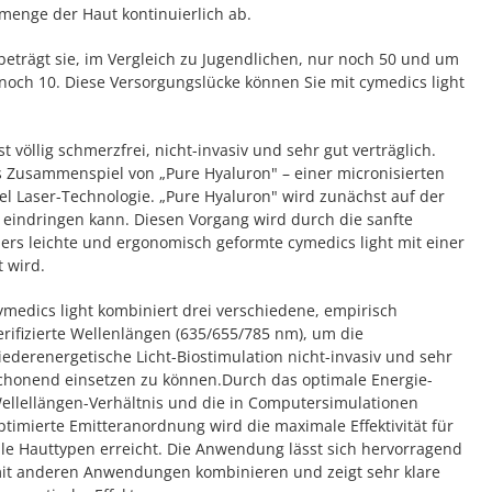
menge der Haut kontinuierlich ab.
eträgt sie, im Vergleich zu Jugendlichen, nur noch 50 und um
noch 10. Diese Versorgungslücke können Sie mit cymedics light
 völlig schmerzfrei, nicht-invasiv und sehr gut verträglich.
s Zusammenspiel von „Pure Hyaluron" – einer micronisierten
l Laser-Technologie. „Pure Hyaluron" wird zunächst auf der
t eindringen kann. Diesen Vorgang wird durch die sanfte
rs leichte und ergonomisch geformte cymedics light mit einer
t wird.
ymedics light kombiniert drei verschiedene, empirisch
erifizierte Wellenlängen (635/655/785 nm), um die
iederenergetische Licht-Biostimulation nicht-invasiv und sehr
chonend einsetzen zu können.Durch das optimale Energie-
ellellängen-Verhältnis und die in Computersimulationen
ptimierte Emitteranordnung wird die maximale Effektivität für
lle Hauttypen erreicht. Die Anwendung lässt sich hervorragend
it anderen Anwendungen kombinieren und zeigt sehr klare